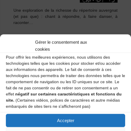
Une exploration de la richesse du répertoire auvergnat
(et pas que) : chant à répondre, à faire danser, à
raconter…
Centre socio-culturel de Guitard (salle Balavoine) Rue
Gérer le consentement aux
Paule Gravejal, 43000 Le Puy-en-Velay – 1 lundi par
mois de 18h30 à 20h. Tous niveaux.
cookies
Pour offrir les meilleures expériences, nous utilisons des
Atelier mensuel
technologies telles que les cookies pour stocker et/ou accéder
aux informations des appareils. Le fait de consentir à ces
Tarifs : 85€ + adhésion au CDMDT43 (15€)
technologies nous permettra de traiter des données telles que le
comportement de navigation ou les ID uniques sur ce site. Le
fait de ne pas consentir ou de retirer son consentement a un
Renseignements : 04 71 02 92 53 /
effet
négatif sur certaines caractéristiques et fonctions du
cdmdt43.mail@gmail.com
site.
(Certaines vidéos, polices de caractères et autre médias
embarqués de sites tiers ne s'afficheront pas)
Catégories
Accepter
Agenda