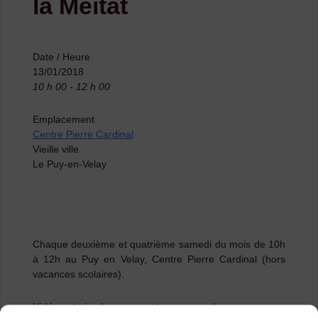
la Meitat
Date / Heure
13/01/2018
10 h 00 - 12 h 00
Emplacement
Centre Pierre Cardinal
Vieille ville
Le Puy-en-Velay
Chaque deuxième et quatrième samedi du mois de 10h
à 12h au Puy en Velay, Centre Pierre Cardinal (hors
vacances scolaires).
L’idée est simple, nous partageons quelques morceaux