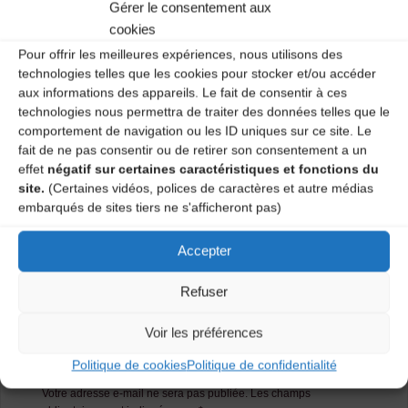
trad’ à chaque séance, si possible du répertoire
Gérer le consentement aux
traditionnel à danser local.
cookies
Pour offrir les meilleures expériences, nous utilisons des
Plus d’infos…
technologies telles que les cookies pour stocker et/ou accéder
aux informations des appareils. Le fait de consentir à ces
Catégories
technologies nous permettra de traiter des données telles que le
comportement de navigation ou les ID uniques sur ce site. Le
fait de ne pas consentir ou de retirer son consentement a un
Agenda
effet
négatif sur certaines caractéristiques et fonctions du
site.
(Certaines vidéos, polices de caractères et autre médias
embarqués de sites tiers ne s'afficheront pas)
Les Rendez-vous de la Meitat
Accepter
Les Rendez-vous de la Meitat
Refuser
Laisser un
Voir les préférences
commentaire
Politique de cookies
Politique de confidentialité
Votre adresse e-mail ne sera pas publiée.
Les champs