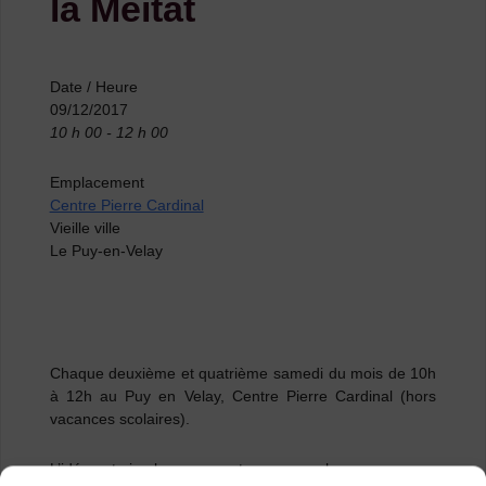
la Meitat
Date / Heure
09/12/2017
10 h 00 - 12 h 00
Emplacement
Centre Pierre Cardinal
Vieille ville
Le Puy-en-Velay
Chaque deuxième et quatrième samedi du mois de 10h
à 12h au Puy en Velay, Centre Pierre Cardinal (hors
vacances scolaires).
L’idée est simple, nous partageons quelques morceaux