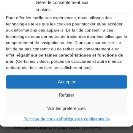
trad’ à chaque séance, si possible du répertoire
Gérer le consentement aux
traditionnel à danser local.
cookies
Pour offrir les meilleures expériences, nous utilisons des
Plus d’infos…
technologies telles que les cookies pour stocker et/ou accéder
aux informations des appareils. Le fait de consentir à ces
Catégories
technologies nous permettra de traiter des données telles que le
comportement de navigation ou les ID uniques sur ce site. Le
fait de ne pas consentir ou de retirer son consentement a un
Agenda
effet
négatif sur certaines caractéristiques et fonctions du
site.
(Certaines vidéos, polices de caractères et autre médias
embarqués de sites tiers ne s'afficheront pas)
Les Rendez-vous de la Meitat
Accepter
Les Rendez-vous de la Meitat
Refuser
Laisser un
Voir les préférences
commentaire
Politique de cookies
Politique de confidentialité
Votre adresse e-mail ne sera pas publiée.
Les champs