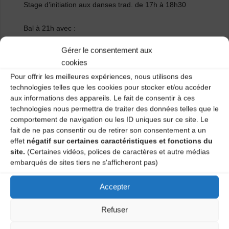
Stage d’initiation aux danses trad. de 17h à 18h30
Bal à 21h avec :
Gérer le consentement aux
Les Cigales Vellaves
cookies
Passe ton Morceau
Ascahire
Pour offrir les meilleures expériences, nous utilisons des
technologies telles que les cookies pour stocker et/ou accéder
Entrée Bal: 8 euros (+ de 16 ans)
aux informations des appareils. Le fait de consentir à ces
Stage : 5 € ou Stage + Bal : 10 €
technologies nous permettra de traiter des données telles que le
Renseignements & inscription au : 06 88 40 71 25
comportement de navigation ou les ID uniques sur ce site. Le
fait de ne pas consentir ou de retirer son consentement a un
effet
négatif sur certaines caractéristiques et fonctions du
Catégories
site.
(Certaines vidéos, polices de caractères et autre médias
embarqués de sites tiers ne s'afficheront pas)
Agenda
Accepter
Bal folk & soupe (la Séauve-sur-Semène)
Refuser
Bal trad’ & renaissance (Saint Germain Laprade)