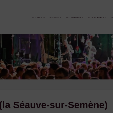
ACCUEIL
AGENDA
LE CDMDT43
NOS ACTIONS
L
 (la Séauve-sur-Semène)