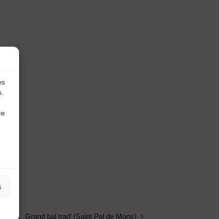
es
s.
ce
s
Grand bal trad’ (Saint Pal de Mons)