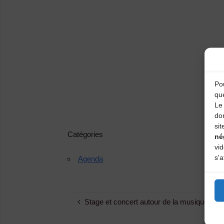
Pou
qu
Le 
do
sit
Catégories
né
vi
s'a
Agenda
Stage et concert autour de la musique bar