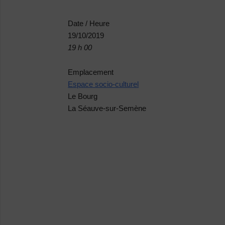
Date / Heure
19/10/2019
19 h 00
Emplacement
Espace socio-culturel
Le Bourg
La Séauve-sur-Semène