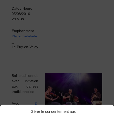
Date / Heure
05/08/2016
20 h 30
Emplacement
Place Cadelade
_
Le Puy-en-Velay
Bal traditionnel,
avec initiation
aux danses
traditionnelles.
Avec
Di
Mach
et
La
Gérer le consentement aux