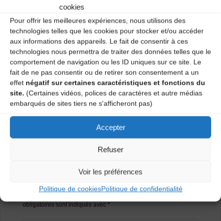
Burle
.
cookies
Pour offrir les meilleures expériences, nous utilisons des
Catégories
technologies telles que les cookies pour stocker et/ou accéder
aux informations des appareils. Le fait de consentir à ces
Agenda
technologies nous permettra de traiter des données telles que le
comportement de navigation ou les ID uniques sur ce site. Le
fait de ne pas consentir ou de retirer son consentement a un
effet
négatif sur certaines caractéristiques et fonctions du
site.
(Certaines vidéos, polices de caractères et autre médias
Bal de la Fête de la Musique
embarqués de sites tiers ne s'afficheront pas)
Bal traditionnel
Accepter
Laisser un
Refuser
Voir les préférences
commentaire
Politique de cookies
Politique de confidentialité
Votre adresse e-mail ne sera pas publiée.
Les champs
obligatoires sont indiqués avec
*