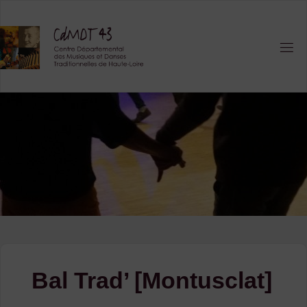
Skip
to
content
Bal Trad’ [Montusclat]