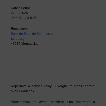
Date / Heure
27/09/2025
20 h 30 - 23 h 45
Emplacement
Salle de fêtes de Montusclat
Le bourg
43260 Montusclat
Répertoire à danser Velay, Auvergne et Massif central
avec
Duodchok
.
Présentation en avant première d’un répertoire à