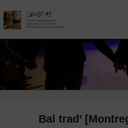
Skip
to
content
Bal trad’ [Montre