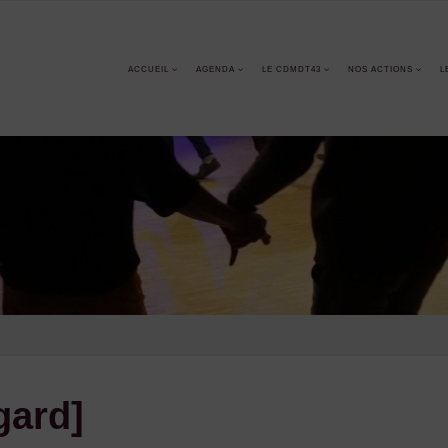
ACCUEIL
AGENDA
LE CDMDT43
NOS ACTIONS
L
gard]