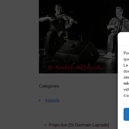
Pou
qu
Le 
do
sit
né
Catégories
vi
s'a
Agenda
Projection [St Germain Laprade]