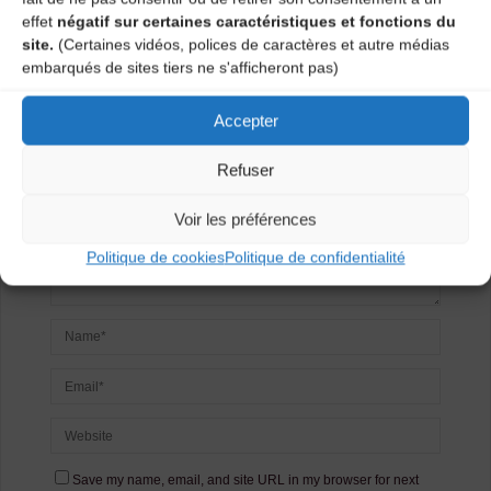
Laisser un
effet
négatif sur certaines caractéristiques et fonctions du
site.
(Certaines vidéos, polices de caractères et autre médias
commentaire
embarqués de sites tiers ne s'afficheront pas)
Votre adresse e-mail ne sera pas publiée.
Les champs
Accepter
obligatoires sont indiqués avec
*
Refuser
Voir les préférences
Politique de cookies
Politique de confidentialité
Save my name, email, and site URL in my browser for next