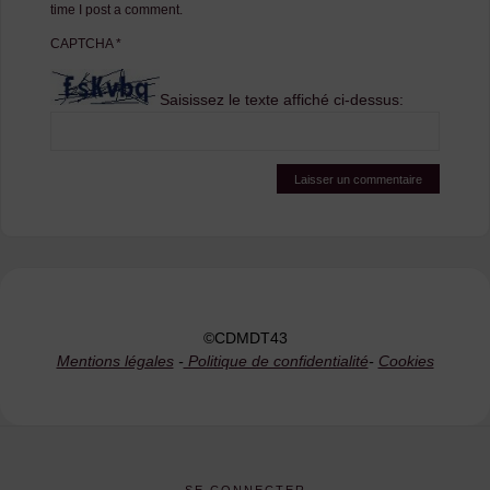
time I post a comment.
CAPTCHA
*
Saisissez le texte affiché ci-dessus:
©CDMDT43
Mentions légales
-
Politique de confidentialité
-
Cookies
SE CONNECTER