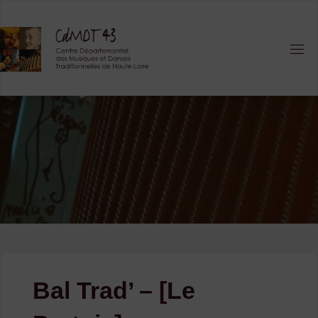
Skip
to
content
Bal Trad’ – [Le