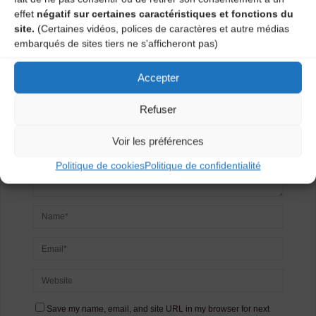
Laisser un
effet
négatif sur certaines caractéristiques et fonctions du
site.
(Certaines vidéos, polices de caractères et autre médias
commentaire
embarqués de sites tiers ne s'afficheront pas)
Votre adresse e-mail ne sera pas publiée.
Les champs
Accepter
obligatoires sont indiqués avec
*
Refuser
Voir les préférences
Politique de cookies
Politique de confidentialité
Save my name, email, and site URL in my browser for next