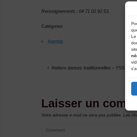
Renseignements : 04 71 02 92 53.
Pou
Catégories
qu
Le 
Agenda
do
sit
né
vi
Ateliers danses traditionnelles – YSSIN
s'a
Laisser un comm
Votre adresse e-mail ne sera pas publiée.
Les ch