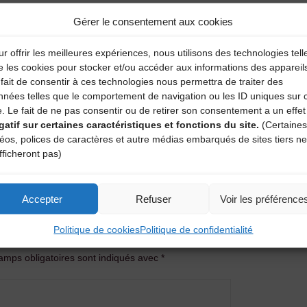
Gérer le consentement aux cookies
r offrir les meilleures expériences, nous utilisons des technologies tell
e les cookies pour stocker et/ou accéder aux informations des appareil
fait de consentir à ces technologies nous permettra de traiter des
nnées telles que le comportement de navigation ou les ID uniques sur 
e. Le fait de ne pas consentir ou de retirer son consentement a un effet
gatif sur certaines caractéristiques et fonctions du site.
(Certaines
déos, polices de caractères et autre médias embarqués de sites tiers ne
GEAUX
fficheront pas)
Atel
Accepter
Refuser
Voir les préférence
entaire
Politique de cookies
Politique de confidentialité
amps obligatoires sont indiqués avec
*