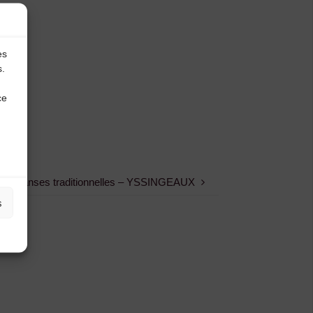
es
s.
ce
iers danses traditionnelles – YSSINGEAUX
s