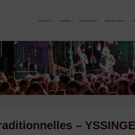
ACCUEIL
AGENDA
LE CDMDT43
NOS ACTIONS
L
traditionnelles – YSSIN