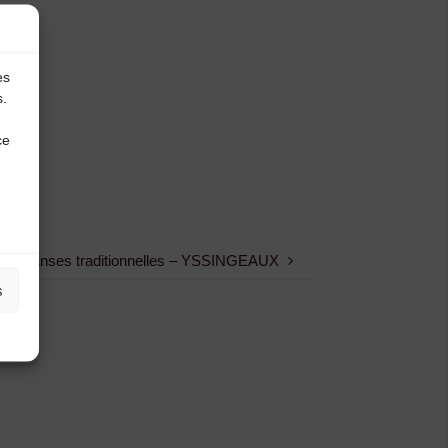
es
s.
ce
iers danses traditionnelles – YSSINGEAUX
s