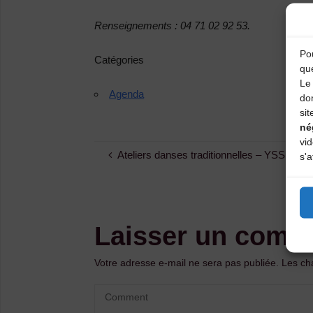
Renseignements : 04 71 02 92 53.
Pou
Catégories
qu
Le 
Agenda
do
sit
né
vi
Ateliers danses traditionnelles – YSSIN
s'a
Laisser un comm
Votre adresse e-mail ne sera pas publiée.
Les ch