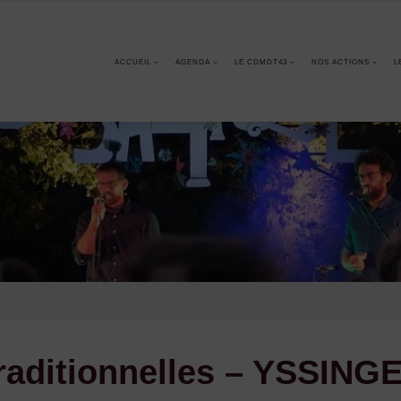
ACCUEIL
AGENDA
LE CDMDT43
NOS ACTIONS
L
traditionnelles – YSSIN