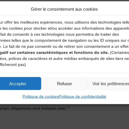
Gérer le consentement aux cookies
r offrir les meilleures expériences, nous utilisons des technologies tell
e les cookies pour stocker et/ou accéder aux informations des appareil
fait de consentir à ces technologies nous permettra de traiter des
nnées telles que le comportement de navigation ou les ID uniques sur 
e. Le fait de ne pas consentir ou de retirer son consentement a un effet
gatif sur certaines caractéristiques et fonctions du site.
(Certaines
déos, polices de caractères et autre médias embarqués de sites tiers ne
GEAUX
fficheront pas)
Atel
Accepter
Refuser
Voir les préférence
entaire
Politique de cookies
Politique de confidentialité
amps obligatoires sont indiqués avec
*