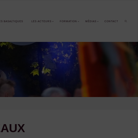
ES BASALTIQUES
LES ACTEURS
FORMATION
MÉDIAS
CONTACT
SEARCH
GEAUX