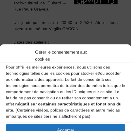
socio-culturel de Guitard –
Rue Paule Gravejal.
Un jeudi par mois de 20h30 à 22h30. Atelier tous
niveaux animé par Virgilia GACOIN.
Dates des ateliers :
Gérer le consentement aux
– 16 Mai 2024
cookies
Pour offrir les meilleures expériences, nous utilisons des
– 13 Juin 2024
technologies telles que les cookies pour stocker et/ou accéder
aux informations des appareils. Le fait de consentir à ces
Paiement sur place à chaque cours (5€) , sans
technologies nous permettra de traiter des données telles que le
inscription.
comportement de navigation ou les ID uniques sur ce site. Le
fait de ne pas consentir ou de retirer son consentement a un
Renseignements et inscriptions : CDMDT43 –
effet
négatif sur certaines caractéristiques et fonctions du
04.71.02.92.53
site.
(Certaines vidéos, polices de caractères et autre médias
embarqués de sites tiers ne s'afficheront pas)
Catégories
Accepter