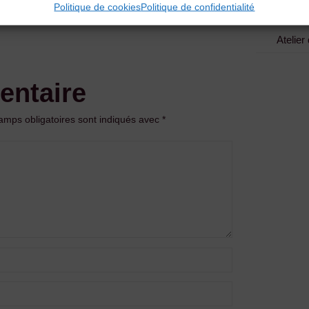
Politique de cookies
Politique de confidentialité
n-Velay]
Atelier
entaire
amps obligatoires sont indiqués avec
*