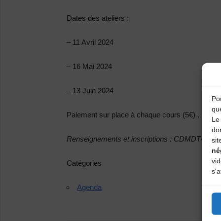
Dates des ateliers :
– 11 Avril 2024
– 16 Mai 2024
– 13 Juin 2024
Pou
qu
Paiement sur place à chaque cours (5€) , sans i
Le 
do
Renseignements et inscriptions : CDMDT43 – 0
sit
né
vi
Catégories
s'a
Agenda