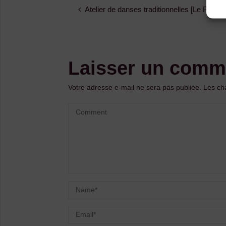
Atelier de danses traditionnelles [Le Puy-e
Laisser un comm
Votre adresse e-mail ne sera pas publiée.
Les ch