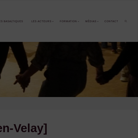
ES BASALTIQUES
LES ACTEURS
FORMATION
MÉDIAS
CONTACT
SEARCH
en-Velay]