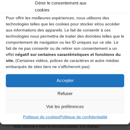
Gérer le consentement aux
Salle polyvalente – 1 vendredi sur 2 de 20H30 à 22H.
Deux ateliers : débutant et moyen-confirmé.
cookies
Pour offrir les meilleures expériences, nous utilisons des
Renseignements : 04 71 09 56 56.
technologies telles que les cookies pour stocker et/ou accéder
aux informations des appareils. Le fait de consentir à ces
Catégories
technologies nous permettra de traiter des données telles que le
comportement de navigation ou les ID uniques sur ce site. Le
fait de ne pas consentir ou de retirer son consentement a un
Agenda
effet
négatif sur certaines caractéristiques et fonctions du
site.
(Certaines vidéos, polices de caractères et autre médias
embarqués de sites tiers ne s'afficheront pas)
Atelier Danses Traditionnelles
Accepter
Atelier Danses Traditionnelles
Refuser
Laisser un
Voir les préférences
commentaire
Politique de cookies
Politique de confidentialité
Votre adresse e-mail ne sera pas publiée.
Les champs