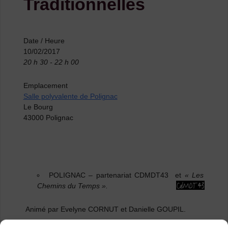
Traditionnelles
Date / Heure
10/02/2017
20 h 30 - 22 h 00
Emplacement
Salle polyvalente de Polignac
Le Bourg
43000 Polignac
POLIGNAC
– partenariat CDMDT43 et
« Les
Chemins du Temps ».
Animé par Evelyne CORNUT et Danielle GOUPIL.