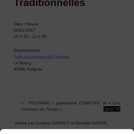
Traditionnelles
Date / Heure
20/01/2017
20 h 30 - 22 h 00
Emplacement
Salle polyvalente de Polignac
Le Bourg
43000 Polignac
POLIGNAC
– partenariat CDMDT43 et
« Les
Chemins du Temps ».
Animé par Evelyne CORNUT et Danielle GOUPIL.