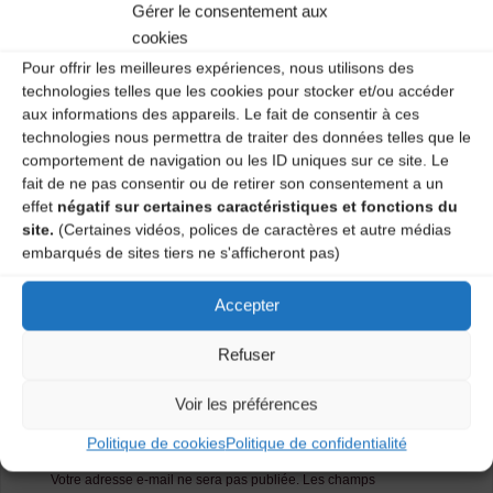
Gérer le consentement aux
Salle polyvalente – 1 vendredi sur 2 de 20H30 à 22H.
Deux ateliers : débutant et moyen-confirmé.
cookies
Pour offrir les meilleures expériences, nous utilisons des
Renseignements : 04 71 09 56 56.
technologies telles que les cookies pour stocker et/ou accéder
aux informations des appareils. Le fait de consentir à ces
Catégories
technologies nous permettra de traiter des données telles que le
comportement de navigation ou les ID uniques sur ce site. Le
fait de ne pas consentir ou de retirer son consentement a un
Agenda
effet
négatif sur certaines caractéristiques et fonctions du
site.
(Certaines vidéos, polices de caractères et autre médias
embarqués de sites tiers ne s'afficheront pas)
Atelier Danses Traditionnelles
Accepter
Atelier Danses Traditionnelles
Refuser
Laisser un
Voir les préférences
commentaire
Politique de cookies
Politique de confidentialité
Votre adresse e-mail ne sera pas publiée.
Les champs