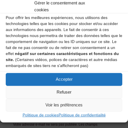
Gérer le consentement aux
Maison des Sports et Loisirs – 1 mardi sur 2 de 19h30 à
20h30. Atelier tous niveaux et tous âges.
cookies
Pour offrir les meilleures expériences, nous utilisons des
Renseignements : 04 71 02 92 53.
technologies telles que les cookies pour stocker et/ou accéder
aux informations des appareils. Le fait de consentir à ces
Catégories
technologies nous permettra de traiter des données telles que le
comportement de navigation ou les ID uniques sur ce site. Le
fait de ne pas consentir ou de retirer son consentement a un
Agenda
effet
négatif sur certaines caractéristiques et fonctions du
site.
(Certaines vidéos, polices de caractères et autre médias
embarqués de sites tiers ne s'afficheront pas)
Atelier Danses Traditionnelles
Accepter
Atelier Danses Traditionnelles
Refuser
Laisser un
Voir les préférences
commentaire
Politique de cookies
Politique de confidentialité
Votre adresse e-mail ne sera pas publiée.
Les champs