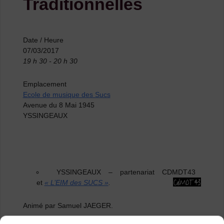
Traditionnelles
Date / Heure
07/03/2017
19 h 30 - 20 h 30
Emplacement
Ecole de musique des Sucs
Avenue du 8 Mai 1945
YSSINGEAUX
YSSINGEAUX
–
partenariat CDMDT43
et
« L’EIM des SUCS »
.
Animé par Samuel JAEGER.