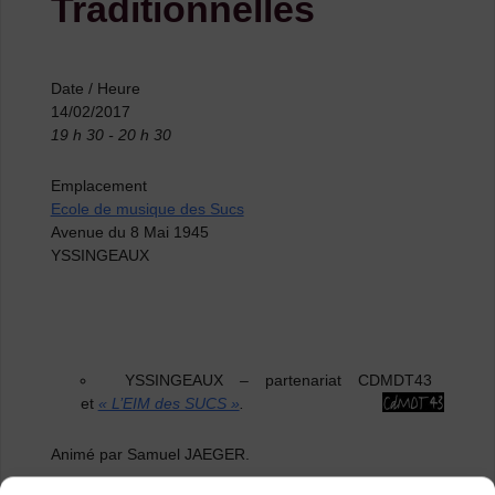
Traditionnelles
Date / Heure
14/02/2017
19 h 30 - 20 h 30
Emplacement
Ecole de musique des Sucs
Avenue du 8 Mai 1945
YSSINGEAUX
YSSINGEAUX
–
partenariat CDMDT43
et
« L’EIM des SUCS »
.
Animé par Samuel JAEGER.