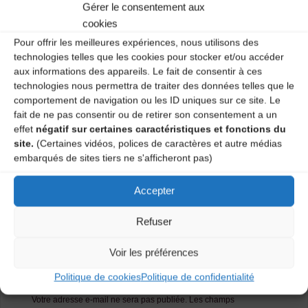
Gérer le consentement aux
Maison des Sports et Loisirs – 1 mardi sur 2 de 19h30 à
20h30. Atelier tous niveaux et tous âges.
cookies
Pour offrir les meilleures expériences, nous utilisons des
Renseignements : 04 71 02 92 53.
technologies telles que les cookies pour stocker et/ou accéder
aux informations des appareils. Le fait de consentir à ces
Catégories
technologies nous permettra de traiter des données telles que le
comportement de navigation ou les ID uniques sur ce site. Le
fait de ne pas consentir ou de retirer son consentement a un
Agenda
effet
négatif sur certaines caractéristiques et fonctions du
site.
(Certaines vidéos, polices de caractères et autre médias
embarqués de sites tiers ne s'afficheront pas)
Atelier Danses Traditionnelles
Accepter
Atelier Danses Traditionnelles
Refuser
Laisser un
Voir les préférences
commentaire
Politique de cookies
Politique de confidentialité
Votre adresse e-mail ne sera pas publiée.
Les champs