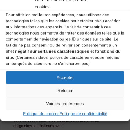
Salle polyvalente – 1 vendredi sur 2 de 20H30 à 22H.
cookies
Pour offrir les meilleures expériences, nous utilisons des
Renseignements CDMDT43 :
04 71 02 92 53
technologies telles que les cookies pour stocker et/ou accéder
aux informations des appareils. Le fait de consentir à ces
Catégories
technologies nous permettra de traiter des données telles que le
comportement de navigation ou les ID uniques sur ce site. Le
Agenda
fait de ne pas consentir ou de retirer son consentement a un
effet
négatif sur certaines caractéristiques et fonctions du
site.
(Certaines vidéos, polices de caractères et autre médias
embarqués de sites tiers ne s'afficheront pas)
Atelier danses traditionnelles
Atelier danses traditionnelles
Accepter
Refuser
Laisser un
Voir les préférences
commentaire
Politique de cookies
Politique de confidentialité
Votre adresse e-mail ne sera pas publiée.
Les champs
obligatoires sont indiqués avec
*