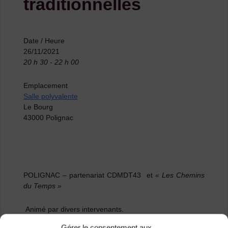
traditionnelles
Date / Heure
26/11/2021
20 h 30 - 22 h 00
Emplacement
Salle polyvalente
Le Bourg
43000 Polignac
POLIGNAC
– partenariat CDMDT43 et
« Les Chemins
du Temps »
Animé par divers intervenants.
Gérer le consentement aux