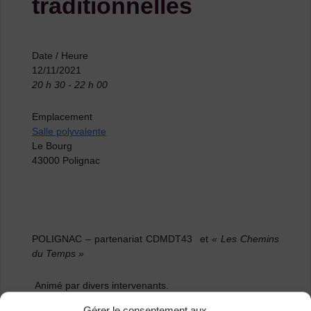
traditionnelles
Date / Heure
12/11/2021
20 h 30 - 22 h 00
Emplacement
Salle polyvalente
Le Bourg
43000 Polignac
POLIGNAC
– partenariat CDMDT43 et
« Les Chemins
du Temps »
Animé par divers intervenants.
Gérer le consentement aux