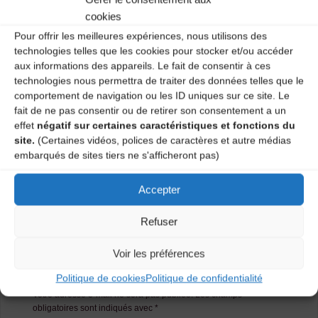
Salle polyvalente – 1 vendredi sur 2 de 20H30 à 22H.
cookies
Pour offrir les meilleures expériences, nous utilisons des
Renseignements CDMDT43 :
04 71 02 92 53
technologies telles que les cookies pour stocker et/ou accéder
aux informations des appareils. Le fait de consentir à ces
Catégories
technologies nous permettra de traiter des données telles que le
comportement de navigation ou les ID uniques sur ce site. Le
Agenda
fait de ne pas consentir ou de retirer son consentement a un
effet
négatif sur certaines caractéristiques et fonctions du
site.
(Certaines vidéos, polices de caractères et autre médias
embarqués de sites tiers ne s'afficheront pas)
Atelier danses traditionnelles
Atelier danses traditionnelles
Accepter
Refuser
Laisser un
Voir les préférences
commentaire
Politique de cookies
Politique de confidentialité
Votre adresse e-mail ne sera pas publiée.
Les champs
obligatoires sont indiqués avec
*