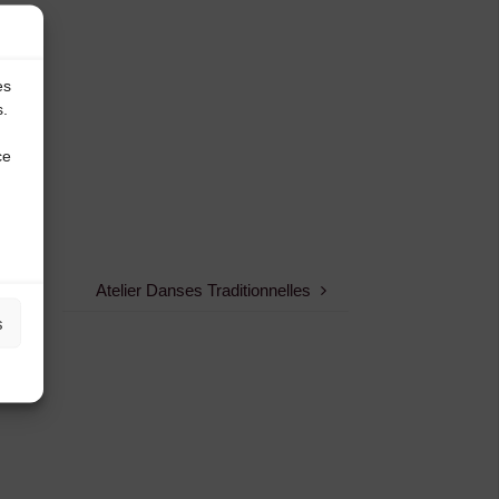
es
s.
ce
Atelier Danses Traditionnelles
s