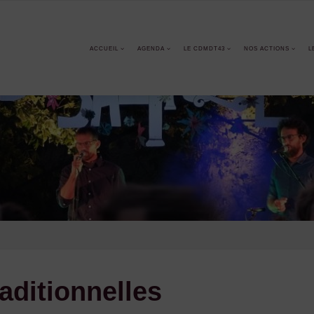
ACCUEIL
AGENDA
LE CDMDT43
NOS ACTIONS
L
aditionnelles