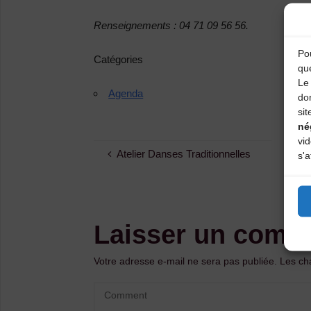
Renseignements : 04 71 09 56 56.
Pou
Catégories
qu
Le 
Agenda
do
sit
né
vi
Atelier Danses Traditionnelles
s'a
Laisser un comm
Votre adresse e-mail ne sera pas publiée.
Les ch