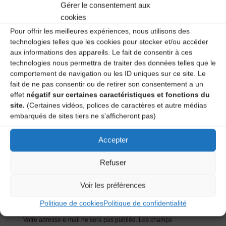
Gérer le consentement aux
Salle polyvalente – 1 vendredi sur 2 de 20H30 à 22H.
Deux ateliers : débutant et moyen-confirmé.
cookies
Pour offrir les meilleures expériences, nous utilisons des
Renseignements : 04 71 09 56 56.
technologies telles que les cookies pour stocker et/ou accéder
aux informations des appareils. Le fait de consentir à ces
Catégories
technologies nous permettra de traiter des données telles que le
comportement de navigation ou les ID uniques sur ce site. Le
fait de ne pas consentir ou de retirer son consentement a un
Agenda
effet
négatif sur certaines caractéristiques et fonctions du
site.
(Certaines vidéos, polices de caractères et autre médias
embarqués de sites tiers ne s'afficheront pas)
Atelier Danses Traditionnelles
Accepter
Atelier Danses Traditionnelles
Refuser
Laisser un
Voir les préférences
commentaire
Politique de cookies
Politique de confidentialité
Votre adresse e-mail ne sera pas publiée.
Les champs