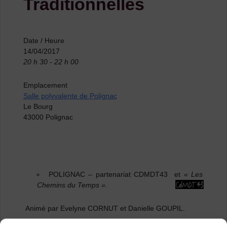
Traditionnelles
Date / Heure
14/04/2017
20 h 30 - 22 h 00
Emplacement
Salle polyvalente de Polignac
Le Bourg
43000 Polignac
POLIGNAC
– partenariat CDMDT43 et
« Les
Chemins du Temps ».
Animé par Evelyne CORNUT et Danielle GOUPIL.