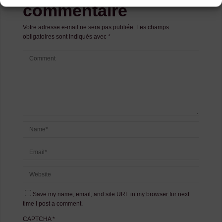
commentaire
Votre adresse e-mail ne sera pas publiée.
Les champs
obligatoires sont indiqués avec
*
Save my name, email, and site URL in my browser for next
time I post a comment.
CAPTCHA
*