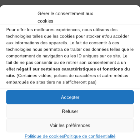
Limité à 12 personnes, merci d’appeler pour vous
Gérer le consentement aux
préinscrire.
cookies
Pour offrir les meilleures expériences, nous utilisons des
technologies telles que les cookies pour stocker et/ou accéder
aux informations des appareils. Le fait de consentir à ces
Renseignements CDMDT43 :
04 71 02 92 53
technologies nous permettra de traiter des données telles que le
comportement de navigation ou les ID uniques sur ce site. Le
Catégories
fait de ne pas consentir ou de retirer son consentement a un
effet
négatif sur certaines caractéristiques et fonctions du
Agenda
site.
(Certaines vidéos, polices de caractères et autre médias
embarqués de sites tiers ne s'afficheront pas)
Accepter
Atelier chant traditionnel
Atelier chant traditionnel
Refuser
Voir les préférences
Laisser un
Politique de cookies
Politique de confidentialité