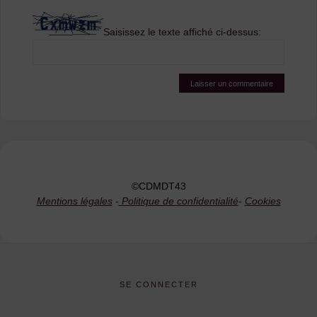
Saisissez le texte affiché ci-dessus:
©CDMDT43
Mentions légales
-
Politique de confidentialité
-
Cookies
SE CONNECTER