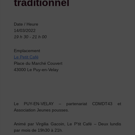
traditionnel
Date / Heure
14/03/2022
19 h 30 - 21 h 00
Emplacement
Le Petit Café
Place du Marché Couvert
43000 Le Puy-en-Velay
Le PUY-EN-VELAY
–
partenariat CDMDT43 et
Association Jeunes pousses.
Animé par Virgilia Gacoin, Le P’tit Café – Deux lundis
par mois de 19h30 à 21h.