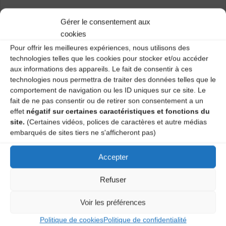
Limité à 12 personnes, merci d’appeler pour vous
Gérer le consentement aux
préinscrire.
cookies
Pour offrir les meilleures expériences, nous utilisons des
technologies telles que les cookies pour stocker et/ou accéder
aux informations des appareils. Le fait de consentir à ces
Renseignements CDMDT43 :
04 71 02 92 53
technologies nous permettra de traiter des données telles que le
comportement de navigation ou les ID uniques sur ce site. Le
Catégories
fait de ne pas consentir ou de retirer son consentement a un
effet
négatif sur certaines caractéristiques et fonctions du
Agenda
site.
(Certaines vidéos, polices de caractères et autre médias
embarqués de sites tiers ne s'afficheront pas)
Accepter
Atelier chant traditionnel
Atelier chant traditionnel
Refuser
Voir les préférences
Laisser un
Politique de cookies
Politique de confidentialité