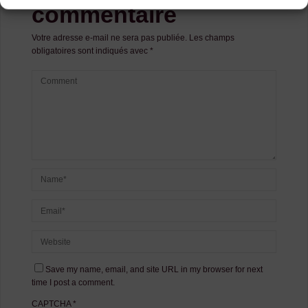
commentaire
Votre adresse e-mail ne sera pas publiée.
Les champs
obligatoires sont indiqués avec
*
Save my name, email, and site URL in my browser for next
time I post a comment.
CAPTCHA
*