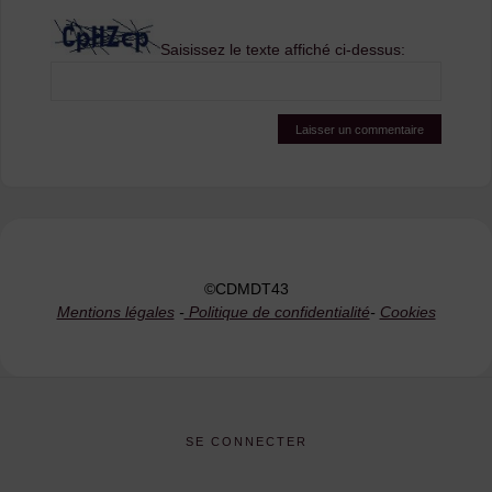
Saisissez le texte affiché ci-dessus:
©CDMDT43
Mentions légales
-
Politique de confidentialité
-
Cookies
SE CONNECTER