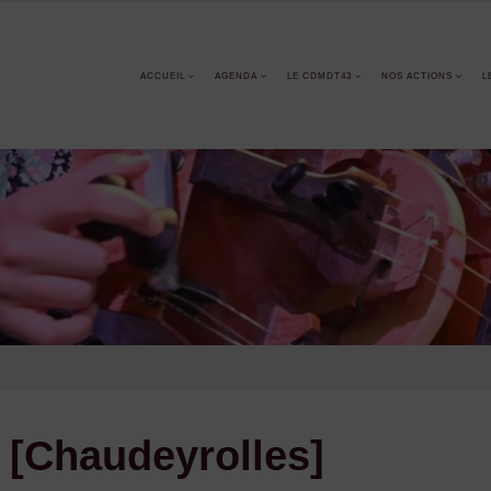
ACCUEIL
AGENDA
LE CDMDT43
NOS ACTIONS
L
 [Chaudeyrolles]