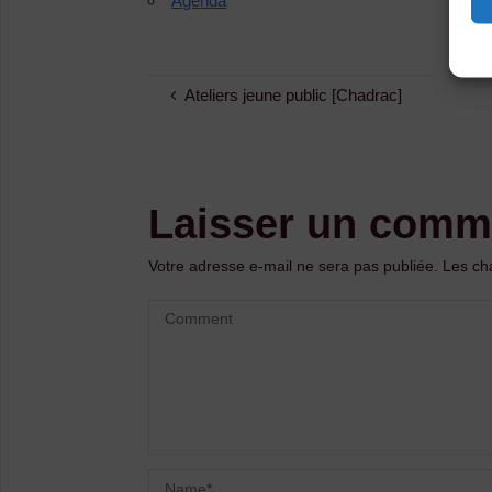
Agenda
Ateliers jeune public [Chadrac]
Laisser un comm
Votre adresse e-mail ne sera pas publiée.
Les ch