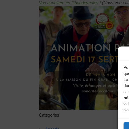
Vos aspeitem ès Chaudeyrolles !
(Nous vous att
Pou
qu
Le 
do
sit
né
vi
s'a
Catégories