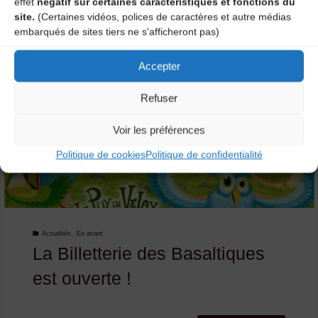
effet
négatif sur certaines caractéristiques et fonctions du
site.
(Certaines vidéos, polices de caractères et autre médias
DE
embarqués de sites tiers ne s'afficheront pas)
RÉSIDENCE
Accepter
»
Refuser
appel
Voir les préférences
à
Politique de cookies
Politique de confidentialité
résidence
pour
création
Actualités
,
En avant
La Billetterie des Basaltiques
« jeune
est ouverte !
public »"