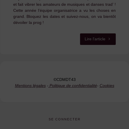
et fait vibrer les amateurs de musiques et danses trad’ !
TRADITION
Cette année l’équipe organisatrice a vu les choses en
grand. Bloquez les dates et suivez-nous, on va bientôt
dévoiler la prog !
"Les
Lire l'article
Basaltiques
fêtent
leurs
©CDMDT43
20
Mentions légales
-
Politique de confidentialité
-
Cookies
ans
:
une
SE CONNECTER