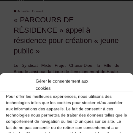
Actualités
,
En avant
« PARCOURS DE
RÉSIDENCE » appel à
résidence pour création « jeune
public »
Le Syndicat Mixte Projet Chaise-Dieu, la Ville de
Brioude ainsi que la Ligue de l’enseignement de Haute-
Loire s’associent afin de proposer le premier appel à
Gérer le consentement aux
résidence communale de Haute-Loire, intitulé «
cookies
PARCOURS DE RESIDENCE ». Ce projet est destiné à
Pour offrir les meilleures expériences, nous utilisons des
l’accompagnement d’une compagnie pour une création
technologies telles que les cookies pour stocker et/ou accéder
jeune public et à …
aux informations des appareils. Le fait de consentir à ces
technologies nous permettra de traiter des données telles que le
"«
Lire l'article
comportement de navigation ou les ID uniques sur ce site. Le
fait de ne pas consentir ou de retirer son consentement a un
PARCOURS