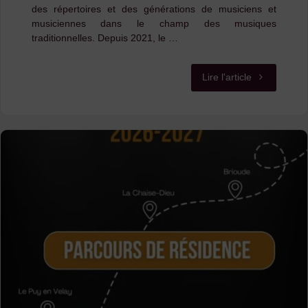
des répertoires et des générations de musiciens et
musiciennes dans le champ des musiques
traditionnelles. Depuis 2021, le …
"Appel
Lire l'article
à
projets
musiques
trad’actuelles