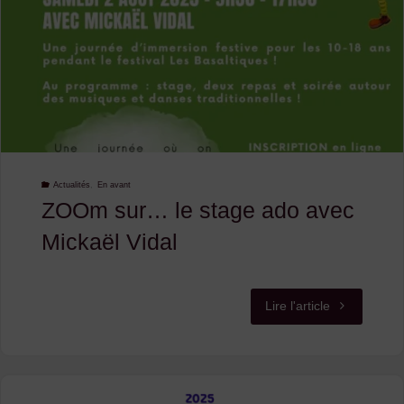
Actualités
,
En avant
ZOOm sur… le stage ado avec
Mickaël Vidal
"ZOOm
Lire l'article
sur…
le