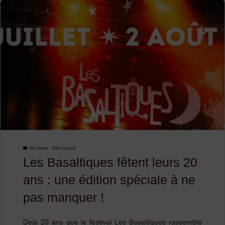
PROJETS
À
DESTINATI
DES
GROUPES
PROFESSIO
:
RÉSIDENCE
En avant
,
Non classé
Les Basaltiques fêtent leurs 20
DE
ans : une édition spéciale à ne
CRÉATION
pas manquer !
–
MUSIQUES
Déjà 20 ans que le festival Les Basaltiques rassemble