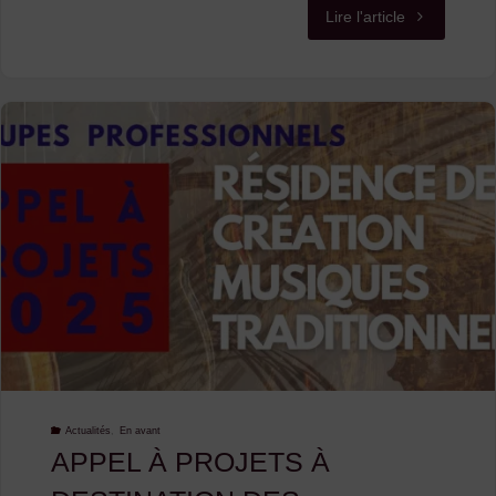
"La
Lire l'article
Billetterie
des
Basaltiques
est
ouverte
!"
Actualités
,
En avant
APPEL À PROJETS À