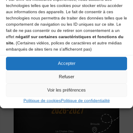
souhaitez créer un spectacle jeune public, alors à vous
technologies telles que les cookies pour stocker et/ou accéder
de jouer !
aux informations des appareils. Le fait de consentir à ces
technologies nous permettra de traiter des données telles que le
Vous trouverez l’appel à résidence ici
ou bien sur la
comportement de navigation ou les ID uniques sur ce site. Le
page Culture de la Ligue de l’enseignement de Haute-
fait de ne pas consentir ou de retirer son consentement a un
Loire (
www.fol43.org
).
effet
négatif sur certaines caractéristiques et fonctions du
Date limite de dépôt :
4 juillet 2025 à 12h00
site.
(Certaines vidéos, polices de caractères et autre médias
embarqués de sites tiers ne s'afficheront pas)
N’hésitez pas à nous contacter si besoin au 04 71 02
02 42 ou
culture-fol43@fol43.fr
Accepter
Refuser
Voir les préférences
Politique de cookies
Politique de confidentialité