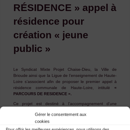
RÉSIDENCE » appel à
résidence pour
création « jeune
public »
Le Syndicat Mixte Projet Chaise-Dieu, la Ville de
Brioude ainsi que la Ligue de l’enseignement de Haute-
Loire s’associent afin de proposer le premier appel à
résidence communale de Haute-Loire, intitulé
«
PARCOURS DE RESIDENCE ».
Ce projet est destiné à l’accompagnement d’une
compagnie pour une
création
jeune public et à sa
Gérer le consentement aux
diffusion
.
cookies
Si vous êtes une compagnie altiligérienne, que vous
Pour offrir les meilleures expériences, nous utilisons des