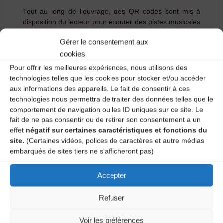
Tout au long de l’ouvrage, des QR codes sont mis à
disposition du lecteur pour écouter des pistes musicales
et des entretiens en lien avec les instruments et
Gérer le consentement aux
personnes présentées.
cookies
Vous pouvez commander l’ouvrage en librairie ou
Pour offrir les meilleures expériences, nous utilisons des
directement sur notre site via ce
lien
.
technologies telles que les cookies pour stocker et/ou accéder
Et pour feuilleter un extrait, vous pouvez suivre ce
lien
.
aux informations des appareils. Le fait de consentir à ces
technologies nous permettra de traiter des données telles que le
Renseignements :
comportement de navigation ou les ID uniques sur ce site. Le
fait de ne pas consentir ou de retirer son consentement a un
Editions LIBEL / 04 72 16 93 72
effet
négatif sur certaines caractéristiques et fonctions du
9, rue Franklin 69002 Lyon
site.
(Certaines vidéos, polices de caractères et autre médias
www.editions-libel.fr
embarqués de sites tiers ne s'afficheront pas)
Accepter
MINI-STAGES DE DANSES
TRADITIONNELLES À SAINTE-SIGOLÈNE
Refuser
Retour sur : Stage & Bal à Polignac du Samedi 20
Janvier 2024
Voir les préférences