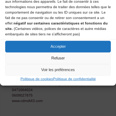
aux informations des appareils. Le fait de consentir à ces
commence à m’intéresser à la bourrée à 3 temps,
technologies nous permettra de traiter des données telles que le
danse emblématique de l’Auvergne. J’intègre alors
comportement de navigation ou les ID uniques sur ce site. Le
l’association de musiques et danses traditionnelles « La
fait de ne pas consentir ou de retirer son consentement a un
Meitat » (la moitié en occitan) où j’y anime ma première
effet
négatif sur certaines caractéristiques et fonctions du
initiation de danses de bal. Finalement, par affinité
site.
(Certaines vidéos, polices de caractères et autre médias
régionale, j’oriente mes stages autour de la bourrée en
embarqués de sites tiers ne s'afficheront pas)
Haute-Auvergne. Depuis, j’ai animé des ateliers de
bourrées à 3 temps du Velay et la Margeride dans
plusieurs festivals de danse et au sein d’autres
Accepter
associations (Le Puy en Velay, Saint-Étienne,
Parthenay, Poitiers, Chartrettes, Rouen…), en plus des
Refuser
cours de danses traditionnelles que j’ai dispensé à
l’école de musique de Sainte-Sigolène.
Voir les préférences
Renseignements & Inscriptions :
Politique de cookies
Politique de confidentialité
L’EIMD des Marches du Velay-Rochebaron
0471664024
0608027875
www.cdmdt43.com