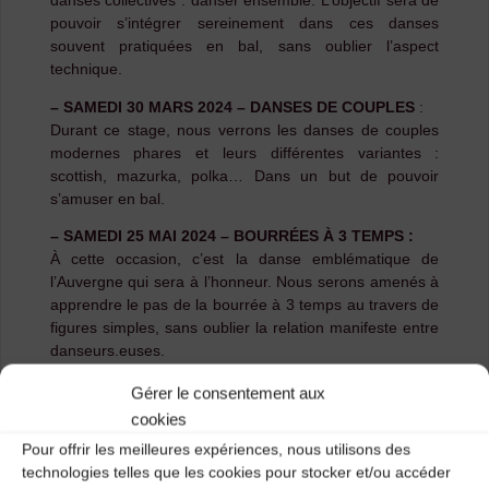
danses collectives : danser ensemble. L’objectif sera de
pouvoir s’intégrer sereinement dans ces danses
souvent pratiquées en bal, sans oublier l’aspect
technique.
– SAMEDI 30 MARS 2024 – DANSES DE COUPLES
:
Durant ce stage, nous verrons les danses de couples
modernes phares et leurs différentes variantes :
scottish, mazurka, polka… Dans un but de pouvoir
s’amuser en bal.
– SAMEDI 25 MAI 2024 – BOURRÉES À 3 TEMPS :
À cette occasion, c’est la danse emblématique de
l’Auvergne qui sera à l’honneur. Nous serons amenés à
apprendre le pas de la bourrée à 3 temps au travers de
figures simples, sans oublier la relation manifeste entre
danseurs.euses.
Armand Sauret :
Gérer le consentement aux
cookies
Originaire du Puy en Velay et baignant dans les
Pour offrir les meilleures expériences, nous utilisons des
musiques et danses traditionnelles depuis tout petit,
technologies telles que les cookies pour stocker et/ou accéder
c’est pourtant au milieu de l’adolescence que je