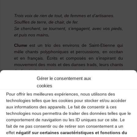
Trois voix de rien de tout, de femmes et d’artisanes.
Souffles de terre, de chair, de fer.
Se cherchent, se tournent, s’engagent, avec vos pieds,
et puis nos mains
.
Clume
est un trio des environs de Saint-Etienne qui
mêle chants polyphoniques et percussions, en occitan
et en français. Écrits et composés en s’inspirant du
mouvement des mots et des danses trads, leurs chants
de feu invitent à traverser notre époque en chantant
l’intime et les luttes, avec authenticité, impertinence et
Gérer le consentement aux
tendresse.
cookies
Pour offrir les meilleures expériences, nous utilisons des
Youtube :
https://www.youtube.com/@
clume-trio
technologies telles que les cookies pour stocker et/ou accéder
Bandcamp :
https://clume.bandcamp.com/r
eleases
aux informations des appareils. Le fait de consentir à ces
Multiliens pour écouter le CD :
https://bfan.link/clume
technologies nous permettra de traiter des données telles que le
comportement de navigation ou les ID uniques sur ce site. Le
Contact >
fait de ne pas consentir ou de retirer son consentement a un
clume@mailo.com
07.68.96.41.41 / 06.58.73.82.50
effet
négatif sur certaines caractéristiques et fonctions du