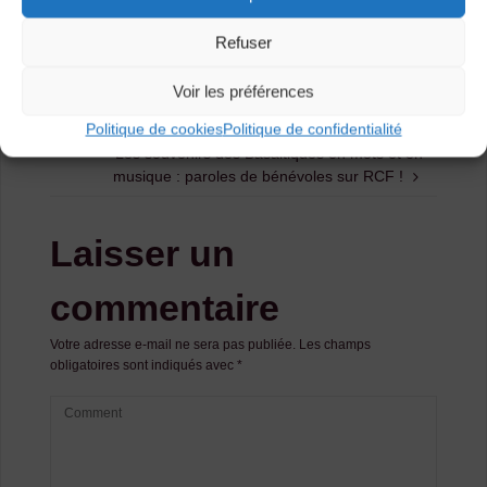
Refuser
Enseignants, directeurs : nous vous proposons
Voir les préférences
des interventions à l’école pour la prochaine
rentrée !
Politique de cookies
Politique de confidentialité
Les souvenirs des Basaltiques en mots et en
musique : paroles de bénévoles sur RCF !
Laisser un
commentaire
Votre adresse e-mail ne sera pas publiée.
Les champs
obligatoires sont indiqués avec
*