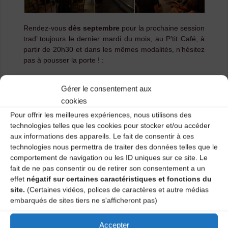
Rendez-vous
dès septembre
pour la prochaine session
trad’ toujours le dernier mardi du mois, au P’tit Café, à
partir de 20h30 et dans les mêmes modalités, n’hésitez
pas à pousser la porte ! :
Que vous soyez musicien, chanteur, danseur, ou
Gérer le consentement aux
simplement curieux et amateur de musique
:
bienvenue à la session trad’ mensuelle du CDMDT43
cookies
tous les derniers mardis du mois au P’tit Café (le Puy-
Pour offrir les meilleures expériences, nous utilisons des
en-Velay) !
technologies telles que les cookies pour stocker et/ou accéder
aux informations des appareils. Le fait de consentir à ces
Le principe est simple : nous nous retrouvons de
technologies nous permettra de traiter des données telles que le
manière informelle
à partir de 20h dans le lieu central
comportement de navigation ou les ID uniques sur ce site. Le
et convivial qu’est le P’tit Café.
Qui le souhaite lance
fait de ne pas consentir ou de retirer son consentement a un
un morceau ou une chanson, le maître mot étant
effet
négatif sur certaines caractéristiques et fonctions du
le
partage du répertoire de chacun, sans
site.
(Certaines vidéos, polices de caractères et autre médias
considération de niveau
!
embarqués de sites tiers ne s'afficheront pas)
Infos pratiques : Entrée libre, buvette sur place.
Accepter