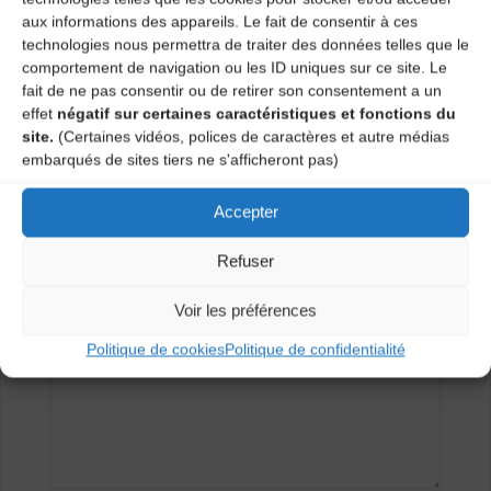
aux informations des appareils. Le fait de consentir à ces
technologies nous permettra de traiter des données telles que le
Les Basaltiques, il faudra attendre 2021 …
comportement de navigation ou les ID uniques sur ce site. Le
fait de ne pas consentir ou de retirer son consentement a un
Retour de la dernière session trad’ de la saison
effet
négatif sur certaines caractéristiques et fonctions du
ce mardi 30 juin !
site.
(Certaines vidéos, polices de caractères et autre médias
embarqués de sites tiers ne s'afficheront pas)
Laisser un
Accepter
commentaire
Refuser
Votre adresse e-mail ne sera pas publiée.
Les champs
Voir les préférences
obligatoires sont indiqués avec
*
Politique de cookies
Politique de confidentialité