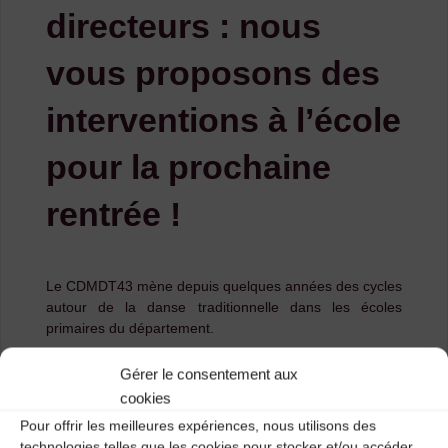
directeurs : nous
vous proposons des
interventions à l’école
pour la prochaine
rentrée !
Le CDMDT43 mène depuis quelques années des cycles
autour de la danse traditionnelle dans les écoles
primaires du département.
Vous trouverez le détail de ce que nous proposons sur
Gérer le consentement aux
cette page :
https://cdmdt43.com/jeune-public/
.
cookies
N’hésitez pas à nous contacter par mail ou téléphone
Pour offrir les meilleures expériences, nous utilisons des
pour toute demande ou question !
technologies telles que les cookies pour stocker et/ou accéder