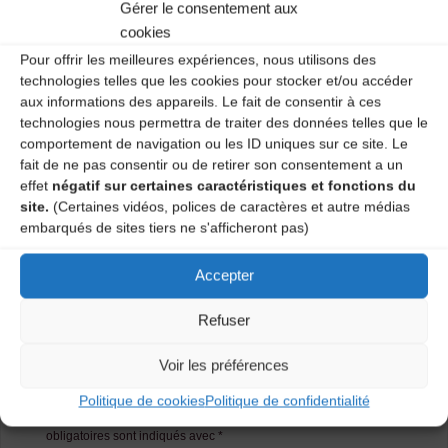
Gérer le consentement aux
cookies
Pour offrir les meilleures expériences, nous utilisons des
technologies telles que les cookies pour stocker et/ou accéder
aux informations des appareils. Le fait de consentir à ces
technologies nous permettra de traiter des données telles que le
comportement de navigation ou les ID uniques sur ce site. Le
fait de ne pas consentir ou de retirer son consentement a un
effet
négatif sur certaines caractéristiques et fonctions du
site.
(Certaines vidéos, polices de caractères et autre médias
embarqués de sites tiers ne s'afficheront pas)
Previous image
Next image
Accepter
Refuser
Laisser un
Voir les préférences
commentaire
Politique de cookies
Politique de confidentialité
Votre adresse e-mail ne sera pas publiée.
Les champs
obligatoires sont indiqués avec
*