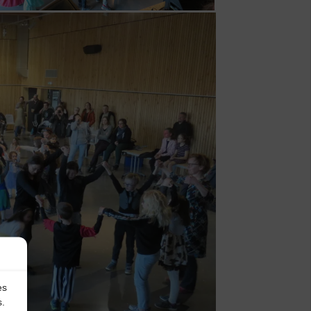
es
s.