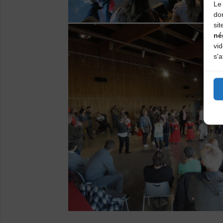
Le 
do
sit
né
vi
s'a