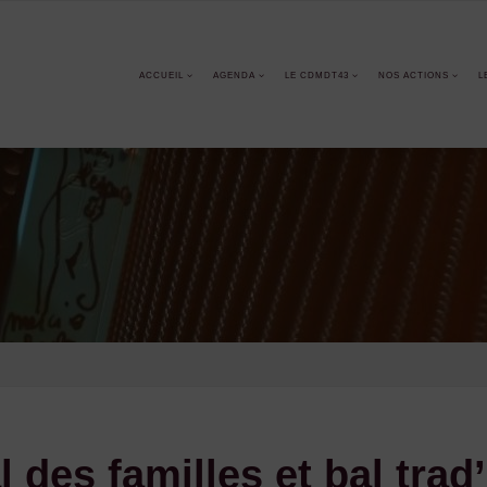
ACCUEIL
AGENDA
LE CDMDT43
NOS ACTIONS
L
l des familles et bal tra