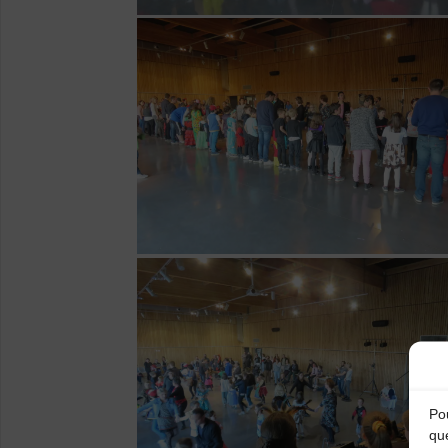
Pou
qu