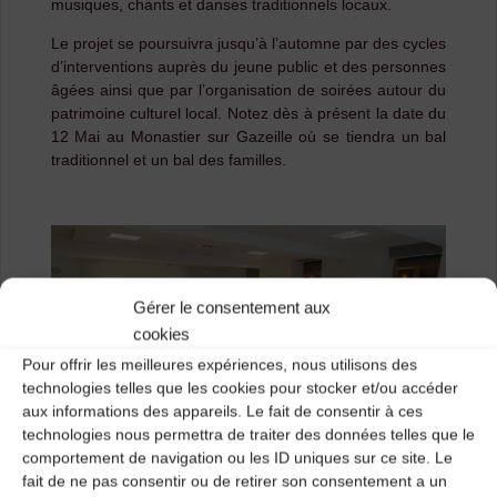
musiques, chants et danses traditionnels locaux.
Le projet se poursuivra jusqu’à l’automne par des cycles
d’interventions auprès du jeune public et des personnes
âgées ainsi que par l’organisation de soirées autour du
patrimoine culturel local. Notez dès à présent la date du
12 Mai au Monastier sur Gazeille où se tiendra un bal
traditionnel et un bal des familles.
Gérer le consentement aux
cookies
Pour offrir les meilleures expériences, nous utilisons des
technologies telles que les cookies pour stocker et/ou accéder
aux informations des appareils. Le fait de consentir à ces
technologies nous permettra de traiter des données telles que le
comportement de navigation ou les ID uniques sur ce site. Le
fait de ne pas consentir ou de retirer son consentement a un