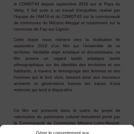
le CDMDT43 depuis septembre 2016 sur le Pays du
Velay. Il fait suite à un travail d’enquêtes réalisé par
l’équipe de l’AMTA et du CDMDT43 sur la communauté
de communes du Mézenc-Meygal et notamment sur la
commune de Fay-sur-Lignon.
Cette étape nous mènera vers la réalisation fin
septembre 2018 d’un film sur l’ensemble de ce
territoire. Véritable objet artistique et documentaire, ce
film posera un regard tantôt artistique tantôt
ethnographique sur les identités des territoires et ses
habitants, à travers le témoignage des femmes et des
hommes qui le font vivre, laissant ainsi aux nouveaux
arrivants et générations futures les traces d’une
mémoire qui tend à disparaître.
Ce film est présenté dans le cadre du projet de
valorisation du patrimoine culturel immatériel porté par
la Communauté de Communes Mézenc-Loire-Maygal,
le Pays du Velay, le Conseil Départemental de la Haute-
Gérer le consentement aux