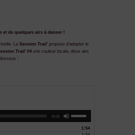
 et de quelques airs à danser !
nnelle. La
Session Trad’
propose d’adapter le
ession Trad’ #4
une couleur locale,
deux airs
-dessous :
Utilisez
00:00
les
flèches
1:54
haut/bas
1:34