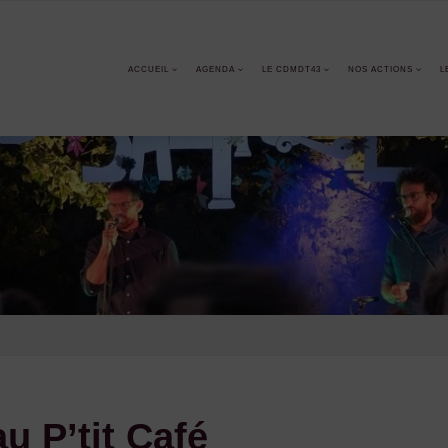
ACCUEIL
AGENDA
LE CDMDT43
NOS ACTIONS
L
u P’tit Café