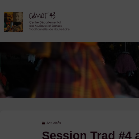
Skip
to
content
Actualités
Session Trad #4 a