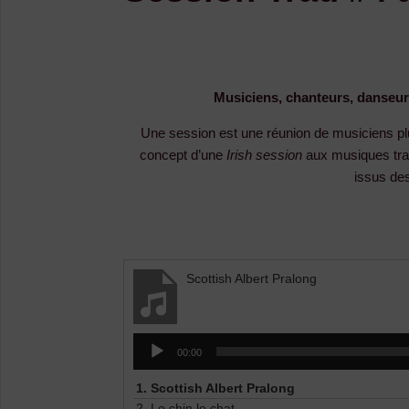
Musiciens, chanteurs, danseurs
Une session est une réunion de musiciens plu
concept d’une
Irish session
aux musiques trad
issus des
Scottish Albert Pralong
Lecteur
00:00
audio
1.
Scottish Albert Pralong
2.
Lo chin lo chat