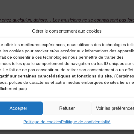
u chez quelqu’un, dehors… Les musiciens ne se connaissent pas forcé
ar cœur. Chacun peut tour à tour lancer une mélodie ou une suite de 
Gérer le consentement aux cookies
une répétition. (…)
r offrir les meilleures expériences, nous utilisons des technologies tell
nt et une envie de jouer ensemble
tout en partagant un verre au
Peti
e les cookies pour stocker et/ou accéder aux informations des appareil
Couvert au Puy-en-Velay
.
fait de consentir à ces technologies nous permettra de traiter des
nnées telles que le comportement de navigation ou les ID uniques sur 
us le mercredi 14 Juin, à parti
e. Le fait de ne pas consentir ou de retirer son consentement a un effet
gatif sur certaines caractéristiques et fonctions du site.
(Certaines
déos, polices de caractères et autre médias embarqués de sites tiers ne
Renseignements : CDMDT43 – 04 71 02 92 53
fficheront pas)
Accepter
Refuser
Voir les préférence
e
Les Nuits Basaltiques: L
Politique de cookies
Politique de confidentialité