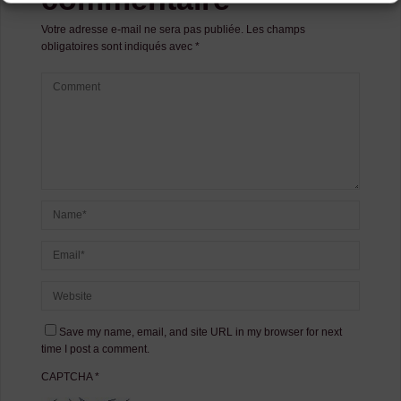
Votre adresse e-mail ne sera pas publiée.
Les champs
obligatoires sont indiqués avec
*
Save my name, email, and site URL in my browser for next
time I post a comment.
CAPTCHA
*