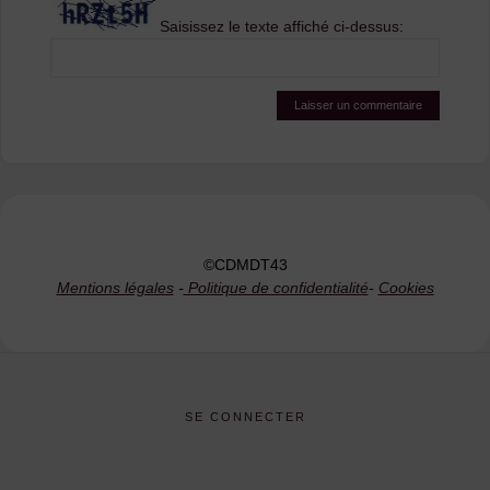
Saisissez le texte affiché ci-dessus:
©CDMDT43
Mentions légales
-
Politique de confidentialité
-
Cookies
SE CONNECTER