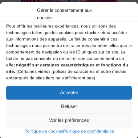
Gérer le consentement aux
cookies
Pour offrir les meilleures expériences, nous utilisons des
technologies telles que les cookies pour stocker et/ou accéder
aux informations des appareils. Le fait de consentir à ces
technologies nous permettra de traiter des données telles que le
Toutes les informations sont ici !
comportement de navigation ou les ID uniques sur ce site. Le
En partenariat avec l’AMAP Robins des Bios.
fait de ne pas consentir ou de retirer son consentement a un
effet
négatif sur certaines caractéristiques et fonctions du
site.
(Certaines vidéos, polices de caractères et autre médias
embarqués de sites tiers ne s'afficheront pas)
Revue de presse : « La Grange des vachers
sous le charme de « Pimperoli à la quête du
Lepinoa »
Accepter
Retour sur : La Session Trad’ du Petit Café
Refuser
Laisser un
Voir les préférences
Politique de cookies
Politique de confidentialité
commentaire