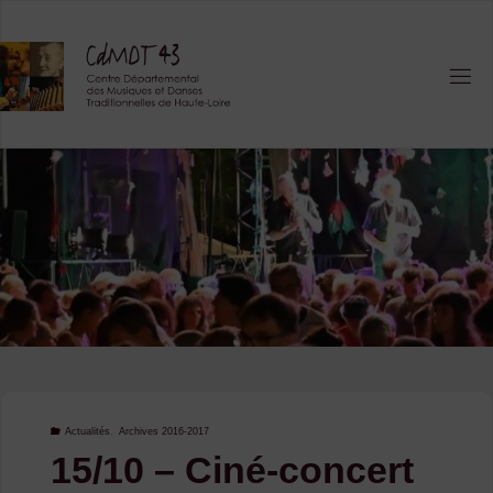
Skip
to
content
Actualités
,
Archives 2016-2017
15/10 – Ciné-concert