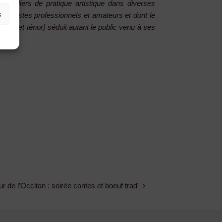
s ateliers de pratique artistique dans diverses
s
 viellistes professionnels et amateurs et dont le
 alto et ténor) séduit autant le public venu à ses
r de l’Occitan : soirée contes et boeuf trad’