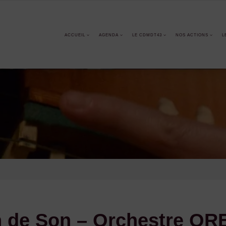
ACCUEIL
AGENDA
LE CDMDT43
NOS ACTIONS
L
 de Son – Orchestre OR