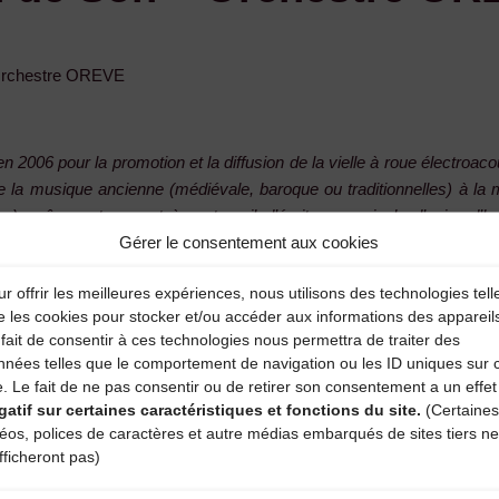
Orchestre OREVE
 2006 pour la promotion et la diffusion de la vielle à roue électroaco
 de la musique ancienne (médiévale, baroque ou traditionnelles) à la
ue), grâce notamment à un travail d’écriture musicale d’aujourd’hu
Gérer le consentement aux cookies
 les liens multiples qu’elle tisse avec les autres arts (vidéo, poésie
r offrir les meilleures expériences, nous utilisons des technologies tell
 création contemporaine.
e les cookies pour stocker et/ou accéder aux informations des appareil
fait de consentir à ces technologies nous permettra de traiter des
 Montagne (2007), où se côtoient musique, vidéo et collectages de
nnées telles que le comportement de navigation ou les ID uniques sur 
basse) accompagnée d’une composition électroacoustique de JM Rivet 
e. Le fait de ne pas consentir ou de retirer son consentement a un effet
 Endicha de Liuresa/ Au dire de la Liberté (2011), création musicale
gatif sur certaines caractéristiques et fonctions du site.
(Certaines
déos, polices de caractères et autre médias embarqués de sites tiers ne
tre de la vielle et de la danse hip-hop ou Hurdy Gurdy # Myst (2015),
fficheront pas)