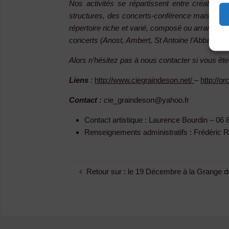
Nos activités se répartissent entre création, 
structures, des concerts-conférence mais aussi 
répertoire riche et varié, composé ou arrangé spé
concerts (Anost, Ambert, St Antoine l’Abbaye…) 
Alors n’hésitez pas à nous contacter si vous ête
Liens
:
http://www.ciegraindeson.net/
–
http://o
Contact :
c
ie_graindeson@yahoo.fr
Contact artistique : Laurence Bourdin – 06 
Renseignements administratifs : Frédéric Ro
Retour sur : le 19 Décembre à la Grange 