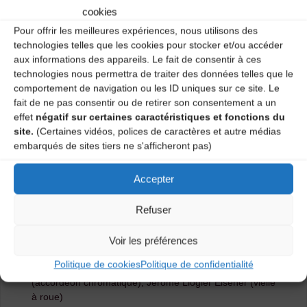
cookies
Pour offrir les meilleures expériences, nous utilisons des
technologies telles que les cookies pour stocker et/ou accéder
aux informations des appareils. Le fait de consentir à ces
technologies nous permettra de traiter des données telles que le
comportement de navigation ou les ID uniques sur ce site. Le
Nom du groupe
: TRES
fait de ne pas consentir ou de retirer son consentement a un
Descriptif :
Bourrées des Cévennes ou du Velay,
effet
négatif sur certaines caractéristiques et fonctions du
rondes du pays de Lodève…
site.
(Certaines vidéos, polices de caractères et autre médias
Fondé autour de la voix chaude et vive de Marianne
embarqués de sites tiers ne s'afficheront pas)
Evezard, le groupe TRES choisit d’explorer l’énergie
des chants et de la musique à danser des contreforts
Accepter
du Massif Central. Les musiciens investissent ces
répertoires originaux, jouent avec la matière rythmique
Refuser
et les couleurs modales de ces musiques pour offrir un
bal bien cadencé.
Voir les préférences
Membres du groupe
: Marianne Evezard (chant),
Politique de cookies
Politique de confidentialité
Basile Brémaud (violons, pieds), Hervé Capel
(accordéon chromatique), Jéròme Liogier Elsener (vielle
à roue)