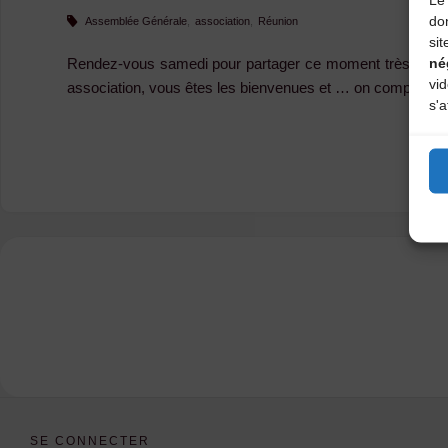
do
Assemblée Générale
,
association
,
Réunion
sit
né
Rendez-vous samedi pour partager ce moment très import
vi
association, vous êtes les bienvenues et … on compte sur
s'a
SE CONNECTER