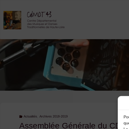
Skip
to
content
Actualités
,
Archives 2018-2019
Pou
qu
Assemblée Générale du CD
Le 