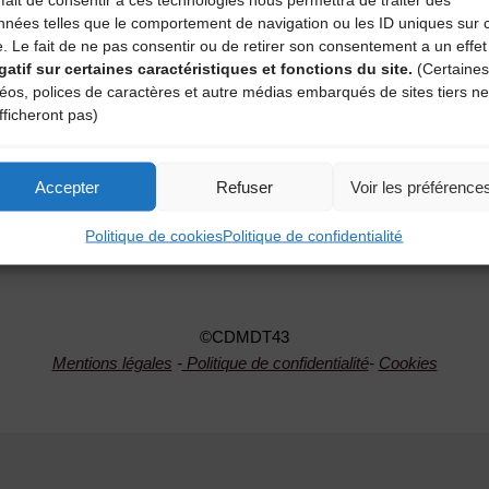
nnées telles que le comportement de navigation ou les ID uniques sur 
e. Le fait de ne pas consentir ou de retirer son consentement a un effet
gatif sur certaines caractéristiques et fonctions du site.
(Certaines
ant dans la vie d’une
déos, polices de caractères et autre médias embarqués de sites tiers ne
 votre présence !
fficheront pas)
"Assemblée
Lire l'article
Accepter
Refuser
Voir les préférence
Générale
Politique de cookies
Politique de confidentialité
du
CDMDT43"
©CDMDT43
Mentions légales
-
Politique de confidentialité
-
Cookies