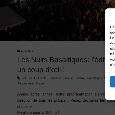
Pou
qu
Le 
do
sit
Actualités
né
Les Nuits Basaltiques: l’éditi
vi
s'a
un coup d’œil !
Bal
,
Boeuf
,
Buvette
,
Conférence
,
Danse
,
Festival
,
Mini-Stages
,
Musique
Restauration
,
Stages
Année après année, notre programmation s’enrichit d’
direction de tous les publics : Venez découvrir les Nui
chouette.
En place pour la 15ème !