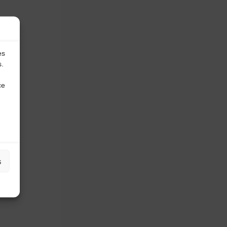
es
s.
ce
s