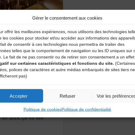
Gérer le consentement aux cookies
r offrir les meilleures expériences, nous utilisons des technologies tell
e les cookies pour stocker et/ou accéder aux informations des appareil
fait de consentir à ces technologies nous permettra de traiter des
nnées telles que le comportement de navigation ou les ID uniques sur 
e. Le fait de ne pas consentir ou de retirer son consentement a un effet
gatif sur certaines caractéristiques et fonctions du site.
(Certaines
on 2019 en
déos, polices de caractères et autre médias embarqués de sites tiers ne
fficheront pas)
,
Projections
,
Accepter
Refuser
Voir les préférence
Politique de cookies
Politique de confidentialité
actions nouvelles en
ts en 2019, ça va être