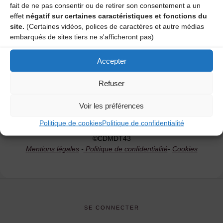
sont ouvertes !
fait de ne pas consentir ou de retirer son consentement a un
effet
négatif sur certaines caractéristiques et fonctions du
Bal
,
Buvette
,
Danses
,
Festival
,
Mini-Stages
,
Musiques
,
Stages
site.
(Certaines vidéos, polices de caractères et autre médias
embarqués de sites tiers ne s'afficheront pas)
Vite !!!!! C’est le moment de s’inscrire !
Accepter
"Les
Lire l'article
Refuser
inscriptions
Voir les préférences
aux
Politique de cookies
Politique de confidentialité
stages
©CDMDT43
sont
Mentions légales
-
Politique de confidentialité
-
Cookies
ouvertes
!"
SE CONNECTER