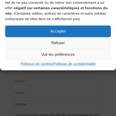
fait de ne pas consentir ou de retirer son consentement a un
Laisser un
effet
négatif sur certaines caractéristiques et fonctions du
site.
(Certaines vidéos, polices de caractères et autre médias
commentaire
embarqués de sites tiers ne s'afficheront pas)
Votre adresse e-mail ne sera pas publiée.
Les champs
Accepter
obligatoires sont indiqués avec
*
Refuser
Voir les préférences
Politique de cookies
Politique de confidentialité
Save my name, email, and site URL in my browser for next