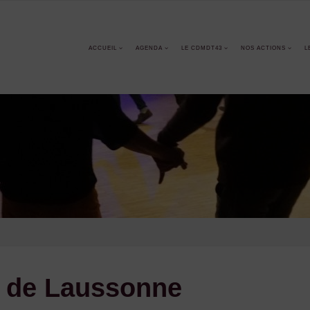
ACCUEIL
AGENDA
LE CDMDT43
NOS ACTIONS
L
e de Laussonne