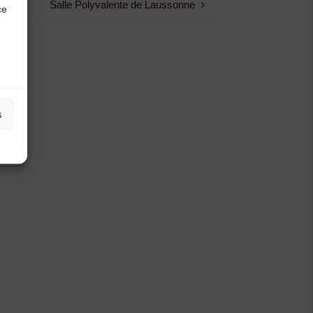
Salle Polyvalente de Laussonne
ce
s