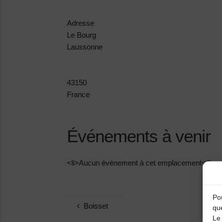
Adresse
Le Bourg
Laussonne
43150
France
Événements à venir
<li>Aucun événement à cet emplacement</li>
Pou
Boisset
qu
Le 