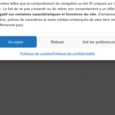
nnées telles que le comportement de navigation ou les ID uniques sur 
e. Le fait de ne pas consentir ou de retirer son consentement a un effet
gatif sur certaines caractéristiques et fonctions du site.
(Certaines
entaire
déos, polices de caractères et autre médias embarqués de sites tiers ne
fficheront pas)
amps obligatoires sont indiqués avec
*
Accepter
Refuser
Voir les préférence
Politique de cookies
Politique de confidentialité