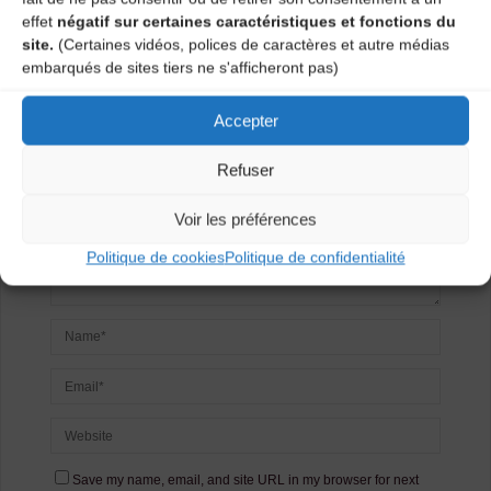
Laisser un
effet
négatif sur certaines caractéristiques et fonctions du
site.
(Certaines vidéos, polices de caractères et autre médias
commentaire
embarqués de sites tiers ne s'afficheront pas)
Votre adresse e-mail ne sera pas publiée.
Les champs
Accepter
obligatoires sont indiqués avec
*
Refuser
Voir les préférences
Politique de cookies
Politique de confidentialité
Save my name, email, and site URL in my browser for next