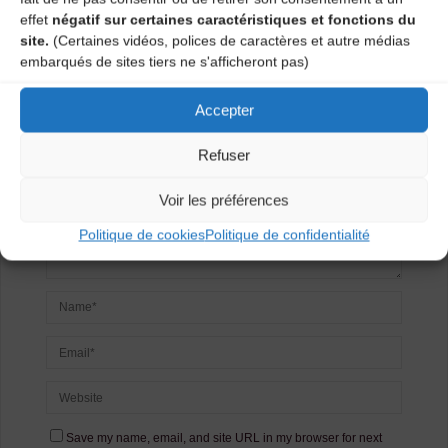
Laisser un
effet
négatif sur certaines caractéristiques et fonctions du
site.
(Certaines vidéos, polices de caractères et autre médias
commentaire
embarqués de sites tiers ne s'afficheront pas)
Votre adresse e-mail ne sera pas publiée.
Les champs
Accepter
obligatoires sont indiqués avec
*
Refuser
Voir les préférences
Politique de cookies
Politique de confidentialité
Save my name, email, and site URL in my browser for next