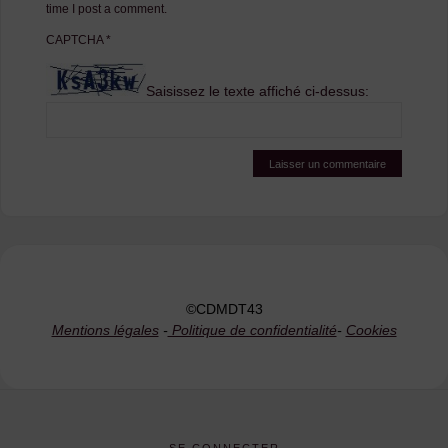
time I post a comment.
CAPTCHA
*
Saisissez le texte affiché ci-dessus:
©CDMDT43
Mentions légales
-
Politique de confidentialité
-
Cookies
SE CONNECTER