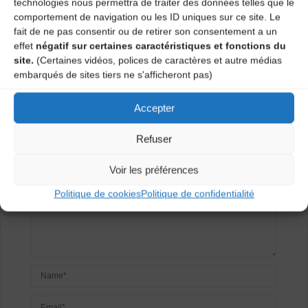
technologies nous permettra de traiter des données telles que le
Salle Polyvalente
comportement de navigation ou les ID uniques sur ce site. Le
Salle des associations (2ème étage mairie)
fait de ne pas consentir ou de retirer son consentement a un
effet
négatif sur certaines caractéristiques et fonctions du
site.
(Certaines vidéos, polices de caractères et autre médias
Laisser un
embarqués de sites tiers ne s'afficheront pas)
commentaire
Accepter
Votre adresse e-mail ne sera pas publiée.
Les champs
Refuser
obligatoires sont indiqués avec
*
Voir les préférences
Politique de cookies
Politique de confidentialité