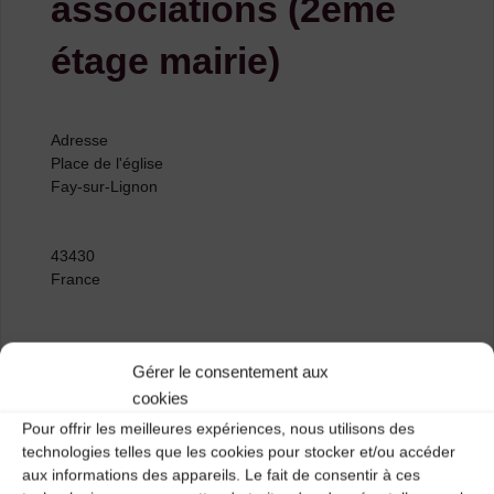
associations (2ème
étage mairie)
Adresse
Place de l'église
Fay-sur-Lignon
43430
France
Événements à venir
Gérer le consentement aux
cookies
<li>Aucun événement à cet emplacement</li>
Pour offrir les meilleures expériences, nous utilisons des
technologies telles que les cookies pour stocker et/ou accéder
aux informations des appareils. Le fait de consentir à ces