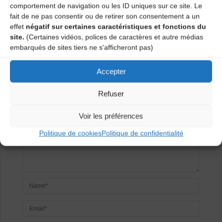
comportement de navigation ou les ID uniques sur ce site. Le
Velay
fait de ne pas consentir ou de retirer son consentement a un
effet
négatif sur certaines caractéristiques et fonctions du
Laisser un
site.
(Certaines vidéos, polices de caractères et autre médias
embarqués de sites tiers ne s'afficheront pas)
commentaire
Accepter
Votre adresse e-mail ne sera pas publiée.
Les champs
Refuser
obligatoires sont indiqués avec
*
Voir les préférences
Politique de cookies
Politique de confidentialité