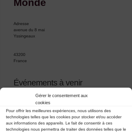
Monde
Adresse
avenue du 8 mai
Yssingeaux
43200
France
Événements à venir
Gérer le consentement aux
<li>Aucun événement à cet emplacement</li>
cookies
Pour offrir les meilleures expériences, nous utilisons des
technologies telles que les cookies pour stocker et/ou accéder
Duminiac
aux informations des appareils. Le fait de consentir à ces
technologies nous permettra de traiter des données telles que le
32 Rue 86E Régiment d’Infanterie – Le Puy-en-